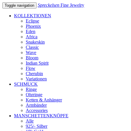
Spreckelsen
Fine Jewelry
Toggle navigation
KOLLEKTIONEN
Eclipse
Phoenix
Eden
Africa
Snakeskin
Classic
Wave
Bloom
Indian Spirit
Flow
Cherubin
Variationen
SCHMUCK
Ringe
Ohrringe
Ketten & Anhänger
Armbänder
Accessories
MANSCHETTENKNÖPFE
Alle
925/- Silber