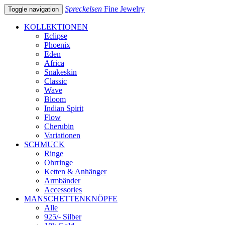
Spreckelsen
Fine Jewelry
Toggle navigation
KOLLEKTIONEN
Eclipse
Phoenix
Eden
Africa
Snakeskin
Classic
Wave
Bloom
Indian Spirit
Flow
Cherubin
Variationen
SCHMUCK
Ringe
Ohrringe
Ketten & Anhänger
Armbänder
Accessories
MANSCHETTENKNÖPFE
Alle
925/- Silber