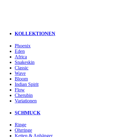
KOLLEKTIONEN
Phoenix
Eden
Africa
Snakeskin
Classic
Wave
Bloom
Indian Spirit
Flow
Cherubin
Variationen
SCHMUCK
Ringe
Ohrringe
Ketten & Anhänger