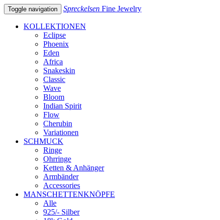
Spreckelsen
Fine Jewelry
Toggle navigation
KOLLEKTIONEN
Eclipse
Phoenix
Eden
Africa
Snakeskin
Classic
Wave
Bloom
Indian Spirit
Flow
Cherubin
Variationen
SCHMUCK
Ringe
Ohrringe
Ketten & Anhänger
Armbänder
Accessories
MANSCHETTENKNÖPFE
Alle
925/- Silber