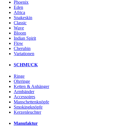
Phoenix
Eden
Africa
Snakeskin
Classic
Wave
Bloom
Indian Spirit
Flow
Cherubin
Variationen
SCHMUCK
Ringe
Ohrringe
Ketten & Anhänger
Armbänder
Accessoires
Manschettenknöpfe
Smokingknöpfe
Kerzenleuchter
Manufaktur