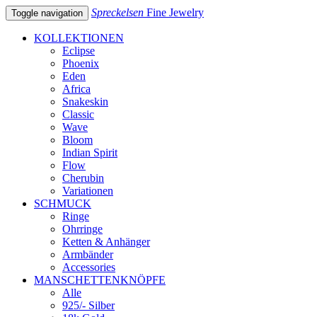
Spreckelsen
Fine Jewelry
Toggle navigation
KOLLEKTIONEN
Eclipse
Phoenix
Eden
Africa
Snakeskin
Classic
Wave
Bloom
Indian Spirit
Flow
Cherubin
Variationen
SCHMUCK
Ringe
Ohrringe
Ketten & Anhänger
Armbänder
Accessories
MANSCHETTENKNÖPFE
Alle
925/- Silber