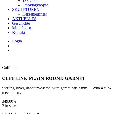
18k Gold
Smokingknöpfe
SKULPTUREN
Kerzenleuchter
AKTUELLES
Geschichte
Manufaktur
Kontakt
Login
Cufflinks
CUFFLINK PLAIN ROUND GARNET
Sterling silver, rhodium-plated, with garnet cab. 5mm With a clip-
mechanism.
349,00
€
2 in stock