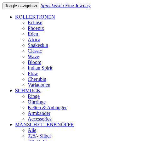
Spreckelsen
Fine Jewelry
Toggle navigation
KOLLEKTIONEN
Eclipse
Phoenix
Eden
Africa
Snakeskin
Classic
Wave
Bloom
Indian Spirit
Flow
Cherubin
Variationen
SCHMUCK
Ringe
Ohrringe
Ketten & Anhänger
Armbänder
Accessories
MANSCHETTENKNÖPFE
Alle
925/- Silber