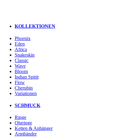
KOLLEKTIONEN
Phoenix
Eden
Africa
Snakeskin
Classic
Wave
Bloom
Indian Spirit
Flow
Cherubin
Variationen
SCHMUCK
Ringe
Ohrringe
Ketten & Anhänger
Armbänder