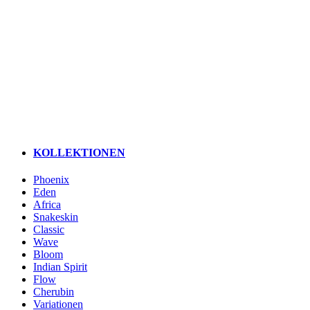
KOLLEKTIONEN
Phoenix
Eden
Africa
Snakeskin
Classic
Wave
Bloom
Indian Spirit
Flow
Cherubin
Variationen