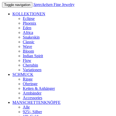
Spreckelsen
Fine Jewelry
Toggle navigation
KOLLEKTIONEN
Eclipse
Phoenix
Eden
Africa
Snakeskin
Classic
Wave
Bloom
Indian Spirit
Flow
Cherubin
Variationen
SCHMUCK
Ringe
Ohrringe
Ketten & Anhänger
Armbänder
Accessories
MANSCHETTENKNÖPFE
Alle
925/- Silber