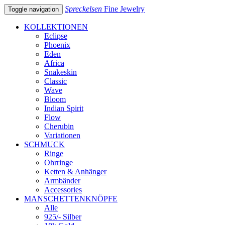
Spreckelsen
Fine Jewelry
Toggle navigation
KOLLEKTIONEN
Eclipse
Phoenix
Eden
Africa
Snakeskin
Classic
Wave
Bloom
Indian Spirit
Flow
Cherubin
Variationen
SCHMUCK
Ringe
Ohrringe
Ketten & Anhänger
Armbänder
Accessories
MANSCHETTENKNÖPFE
Alle
925/- Silber