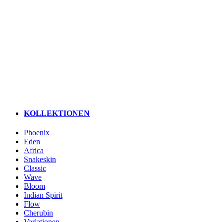
KOLLEKTIONEN
Phoenix
Eden
Africa
Snakeskin
Classic
Wave
Bloom
Indian Spirit
Flow
Cherubin
Variationen