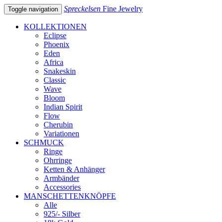
Spreckelsen
Fine Jewelry
Toggle navigation
KOLLEKTIONEN
Eclipse
Phoenix
Eden
Africa
Snakeskin
Classic
Wave
Bloom
Indian Spirit
Flow
Cherubin
Variationen
SCHMUCK
Ringe
Ohrringe
Ketten & Anhänger
Armbänder
Accessories
MANSCHETTENKNÖPFE
Alle
925/- Silber