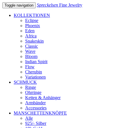
Spreckelsen
Fine Jewelry
Toggle navigation
KOLLEKTIONEN
Eclipse
Phoenix
Eden
Africa
Snakeskin
Classic
Wave
Bloom
Indian Spirit
Flow
Cherubin
Variationen
SCHMUCK
Ringe
Ohrringe
Ketten & Anhänger
Armbänder
Accessories
MANSCHETTENKNÖPFE
Alle
925/- Silber