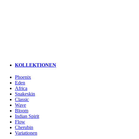
KOLLEKTIONEN
Phoenix
Eden
Africa
Snakeskin
Classic
Wave
Bloom
Indian Spirit
Flow
Cherubin
Variationen