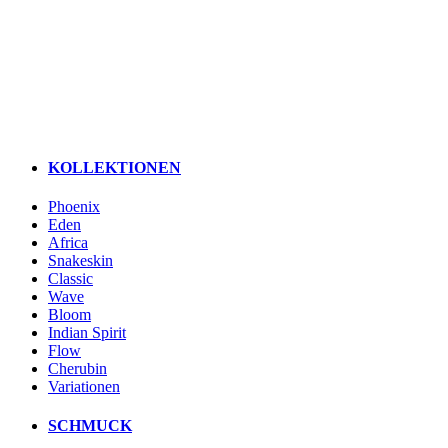
KOLLEKTIONEN
Phoenix
Eden
Africa
Snakeskin
Classic
Wave
Bloom
Indian Spirit
Flow
Cherubin
Variationen
SCHMUCK