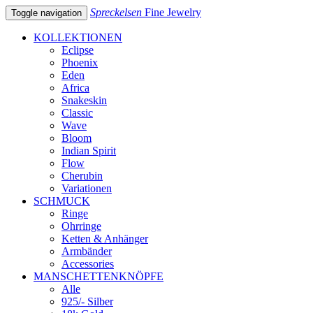
Spreckelsen
Fine Jewelry
Toggle navigation
KOLLEKTIONEN
Eclipse
Phoenix
Eden
Africa
Snakeskin
Classic
Wave
Bloom
Indian Spirit
Flow
Cherubin
Variationen
SCHMUCK
Ringe
Ohrringe
Ketten & Anhänger
Armbänder
Accessories
MANSCHETTENKNÖPFE
Alle
925/- Silber